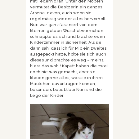
mit Federn dran. Unter den Möbeln
vermutet die Besitzerin ein ganzes
Arsenal davon, auch wenn sie
regelmässig wieder alles hervorholt.
Nuri war ganz fasziniert von dem
kleinen gelben Wuschelwürmchen,
schnappte es sich und brachte es im
Kinderzimmer in Sicherheit. Als sie
dann sah, dass ich für Mio ein zweites
ausgepackt hatte, holte sie sich auch
dieses und brachte es weg – meins,
hiess das wohl! Kaputt haben die zwei
noch nie was gemacht, aber sie
klauen gerne alles, was sie in ihren
Mäulchen davontragen können,
besonders beliebt bei Nuri sind die
Lego der Kinder.