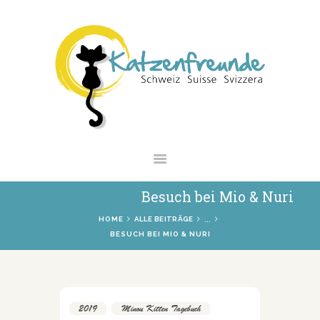
NEWS
VERMITTLUNG
INTERESSANTES
WIE HELFEN
VEREIN
SHOP
Besuch bei Mio & Nuri
...
HOME
ALLE BEITRÄGE
BESUCH BEI MIO & NURI
2019
,
Minou Kitten Tagebuch