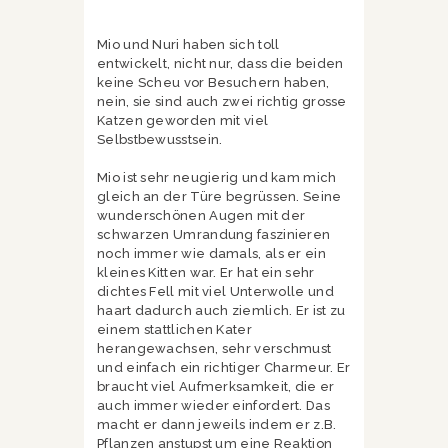
Mio und Nuri haben sich toll
entwickelt, nicht nur, dass die beiden
keine Scheu vor Besuchern haben,
nein, sie sind auch zwei richtig grosse
Katzen geworden mit viel
Selbstbewusstsein.
Mio ist sehr neugierig und kam mich
gleich an der Türe begrüssen. Seine
wunderschönen Augen mit der
schwarzen Umrandung faszinieren
noch immer wie damals, als er ein
kleines Kitten war. Er hat ein sehr
dichtes Fell mit viel Unterwolle und
haart dadurch auch ziemlich. Er ist zu
einem stattlichen Kater
herangewachsen, sehr verschmust
und einfach ein richtiger Charmeur. Er
braucht viel Aufmerksamkeit, die er
auch immer wieder einfordert. Das
macht er dann jeweils indem er z.B.
Pflanzen anstupst um eine Reaktion