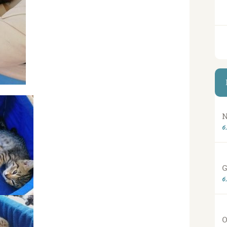
N
6
G
6
O