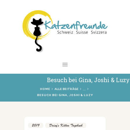
NEWS
VERMITTLUNG
INTERESSANTES
WIE HELFEN
VEREIN
SHOP
Besuch bei Gina, Joshi & Luzy
...
HOME
ALLE BEITRÄGE
BESUCH BEI GINA, JOSHI & LUZY
2019
,
Daisy's Kitten Tagebuch