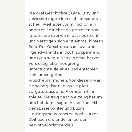
Die drei Geschwister, Gina, Luzy und
Joshi sind eigentlich nicht besonders
scheu. Weil aber vor mir schon ein
anderer Besucher da gewesen war,
fanden die drei wohl, dass es reicht
und verzogen sich erst einmal hinter’s
Sofa. Der Geschenkesack war aber
irgendwann dann doch zu spannend
und Gina wagte sich als erste hervor.
Vorsichtig, aber neugierig
untersuchte sie alles und entschied
sich für ein gelbes
Wuschelwürmchen. Von diesem war
sie so begeistert, dass sie glatt
vergass, dass eine Fremde mit ihr
spielte. Sie trug das Spielzeug herum
und lief damit sogar im Laufrad. Mit
dem Laserpointer und Luzy’s
Lieblingsmaus konnten noch kurzer
Zeit auch die anderen beiden
hervorgelockt werden.