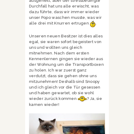
ausgeheilt, aber der stressbedingte
Durchfall hat uns alle erwischt, was
dazu führte, dass wir immer wieder
unser Popo waschen musste, was wir
alle drei mit Knurren ertrugen
.
Unseren neuen Besitzer ist dies alles
egal, sie waren sofort begeistert von
uns und wollten uns gleich
mitnehmen. Nach dem ersten
Kennenlernen gingen sie wieder aus
der Wohnung um die Transportboxen
zu holen. Ich war zuerst ganz
verdutzt, dass sie gehen ohne uns
mitzunehmen! Deshalb sind Snoopy
und ich gleich vor die Tür gesessen
und haben gewartet, ob sie wohl
wieder zurück kommen
? Ja, sie
kamen wieder!