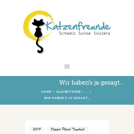
NEWS
VERMITTLUNG
INTERESSANTES
WIE HELFEN
VEREIN
SHOP
Wir haben’s ja gesagt…
...
HOME
ALLE BEITRÄGE
WIR HABEN’S JA GESAGT…
2019
,
Doppel Plüsch Tagebuch