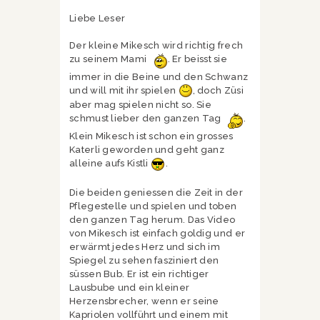
Liebe Leser
Der kleine Mikesch wird richtig frech
zu seinem Mami
. Er beisst sie
immer in die Beine und den Schwanz
und will mit ihr spielen
, doch Züsi
aber mag spielen nicht so. Sie
schmust lieber den ganzen Tag
.
Klein Mikesch ist schon ein grosses
Katerli geworden und geht ganz
alleine aufs Kistli
.
Die beiden geniessen die Zeit in der
Pflegestelle und spielen und toben
den ganzen Tag herum. Das Video
von Mikesch ist einfach goldig und er
erwärmt jedes Herz und sich im
Spiegel zu sehen fasziniert den
süssen Bub. Er ist ein richtiger
Lausbube und ein kleiner
Herzensbrecher, wenn er seine
Kapriolen vollführt und einem mit