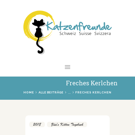
NEWS
VERMITTLUNG
INTERESSANTES
WIE HELFEN
VEREIN
SHOP
Freches Kerlchen
...
HOME
ALLE BEITRÄGE
FRECHES KERLCHEN
2018
,
Züsi's Kitten Tagebuch