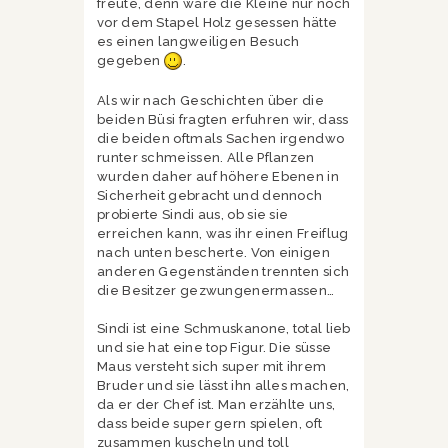
freute, denn wäre die Kleine nur noch
vor dem Stapel Holz gesessen hätte
es einen langweiligen Besuch
gegeben
.
Als wir nach Geschichten über die
beiden Büsi fragten erfuhren wir, dass
die beiden oftmals Sachen irgendwo
runter schmeissen. Alle Pflanzen
wurden daher auf höhere Ebenen in
Sicherheit gebracht und dennoch
probierte Sindi aus, ob sie sie
erreichen kann, was ihr einen Freiflug
nach unten bescherte. Von einigen
anderen Gegenständen trennten sich
die Besitzer gezwungenermassen…
Sindi ist eine Schmuskanone, total lieb
und sie hat eine top Figur. Die süsse
Maus versteht sich super mit ihrem
Bruder und sie lässt ihn alles machen,
da er der Chef ist. Man erzählte uns,
dass beide super gern spielen, oft
zusammen kuscheln und toll