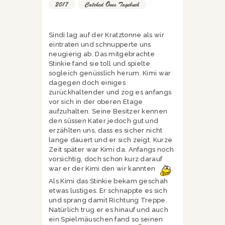
2017
,
Catched Ones Tagebuch
Sindi lag auf der Kratztonne als wir
eintraten und schnupperte uns
neugierig ab. Das mitgebrachte
Stinkie fand sie toll und spielte
sogleich genüsslich herum. Kimi war
dagegen doch einiges
zurückhaltender und zog es anfangs
vor sich in der oberen Etage
aufzuhalten. Seine Besitzer kennen
den süssen Kater jedoch gut und
erzählten uns, dass es sicher nicht
lange dauert und er sich zeigt. Kurze
Zeit später war Kimi da. Anfangs noch
vorsichtig, doch schon kurz darauf
war er der Kimi den wir kannten
.
Als Kimi das Stinkie bekam geschah
etwas lustiges. Er schnappte es sich
und sprang damit Richtung Treppe.
Natürlich trug er es hinauf und auch
ein Spielmäuschen fand so seinen