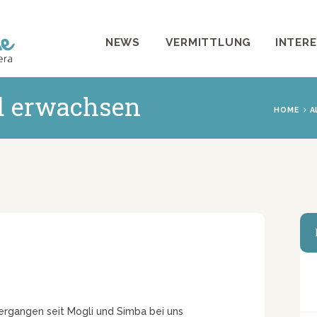
NEWS
NEWS
VERMITTLUNG
INTER
VERMITTLUNG
INTERESSANTES
d erwachsen
HOME
A
WIE HELFEN
VEREIN
SHOP
ergangen seit Mogli und Simba bei uns