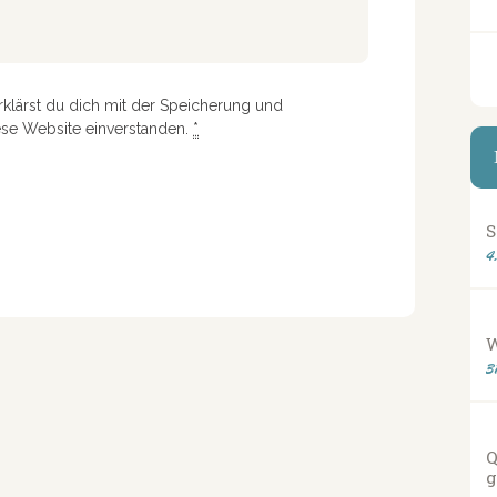
rklärst du dich mit der Speicherung und
ese Website einverstanden.
*
S
4
3
Q
g