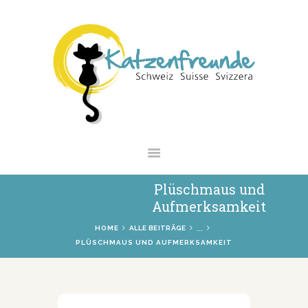
NEWS
VERMITTLUNG
INTERESSANTES
WIE HELFEN
VEREIN
SHOP
Plüschmaus und
Aufmerksamkeit
...
HOME
ALLE BEITRÄGE
PLÜSCHMAUS UND AUFMERKSAMKEIT