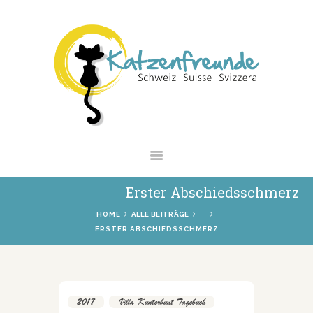
NEWS
VERMITTLUNG
INTERESSANTES
WIE HELFEN
VEREIN
SHOP
Erster Abschiedsschmerz
...
HOME
ALLE BEITRÄGE
ERSTER ABSCHIEDSSCHMERZ
2017
,
Villa Kunterbunt Tagebuch