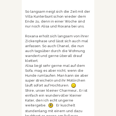
So langsam neigt sich die Zeit mit der
Villa Kunterbunt schon wieder dem
Ende zu, denn in einer Woche sind
nur noch Alisa und Roxana bei uns.
Roxana erholt sich langsam von ihrer
Zickenphase und lässt sich auch mal
anfassen. So auch Chanel, die nun
auch tagsüber durch die Wohnung
wandert und gerne überall drauf
klettert.
Alisa liegt sehr gerne mal auf dem
Sofa, mag es aber nicht, wenn die
Hunde rumlaufen. Man kann sie aber
super streicheln und ihr Motörchen
läuft sofort auf Hochturen.
Shire, unser kleiner Charmeur… Er ist
einfach ein wundervoller kleiner
Kater, den ich echt ungerne
weitergebe.
Er kuschelt
stundenlang mit einem und dazu
knabbert er gerne am Pullover,