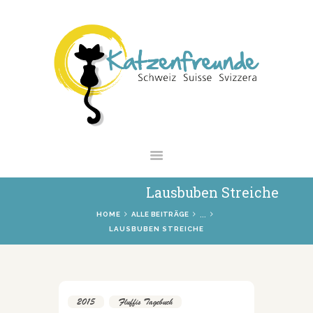
NEWS
VERMITTLUNG
INTERESSANTES
WIE HELFEN
VEREIN
SHOP
Lausbuben Streiche
...
HOME
ALLE BEITRÄGE
LAUSBUBEN STREICHE
2015
,
Fluffis Tagebuch