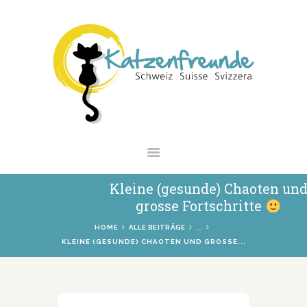
NEWS
VERMITTLUNG
INTERESSANTES
WIE HELFEN
VEREIN
SHOP
Kleine (gesunde) Chaoten un
grosse Fortschritte
...
HOME
ALLE BEITRÄGE
KLEINE (GESUNDE) CHAOTEN UND GROSSE...