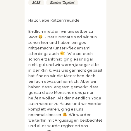
2025
,
Snickers Tagebuch
Hallo liebe Katzenfreunde
Endlich melden wir uns selber zu
Wort
. Über 2 Monate sind wir nun
schon hier und haben einiges
mitgemacht (unser Pflegemami
allerdings auch
). Wie sie euch
schon erzählt hat, ging es uns gar
nicht gut und wir waren ja sogar alle
in der Klinik, was uns gar nicht gepasst
hat, finden wir die Menschen doch
einfach etwas unheimlich. Aber wir
haben dann langsam gemerkt, dass
genau diese Menschen uns ja nur
helfen wollen. Als dann endlich Yoda
auch wieder zu Hause und wir wieder
komplett waren, ging es uns
nochmals besser
. Wir wurden
weiterhin mit Argusaugen beobachtet
und alles wurde registriert von