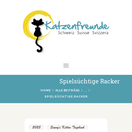
NEWS
VERMITTLUNG
INTERESSANTES
WIE HELFEN
VEREIN
SHOP
Spielsüchtige Racker
...
HOME
ALLE BEITRÄGE
SPIELSÜCHTIGE RACKER
2025
,
Sunny's Kitten Tagebuch