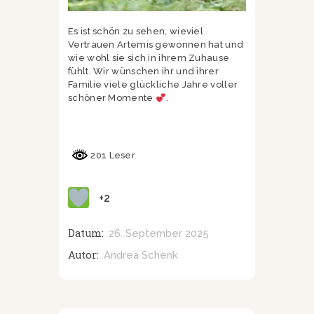
Es ist schön zu sehen, wieviel
Vertrauen Artemis gewonnen hat und
wie wohl sie sich in ihrem Zuhause
fühlt. Wir wünschen ihr und ihrer
Familie viele glückliche Jahre voller
schöner Momente
.
201 Leser
+2
Datum:
26. September 2025
Autor:
Andrea Schenk