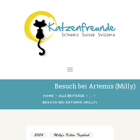
NEWS
VERMITTLUNG
INTERESSANTES
WIE HELFEN
VEREIN
SHOP
Besuch bei Artemis (Milly)
...
HOME
ALLE BEITRÄGE
BESUCH BEI ARTEMIS (MILLY)
2024
,
Milly's Kitten Tagebuch