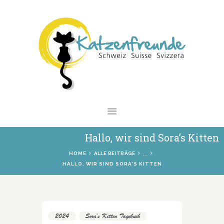
NEWS
VERMITTLUNG
INTERESSANTES
WIE HELFEN
VEREIN
SHOP
Hallo, wir sind Sora’s Kitten
...
HOME
ALLE BEITRÄGE
HALLO, WIR SIND SORA’S KITTEN
2024
,
Sora's Kitten Tagebuch