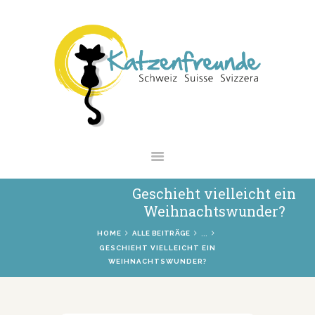
NEWS
VERMITTLUNG
INTERESSANTES
WIE HELFEN
VEREIN
SHOP
Geschieht vielleicht ein
Weihnachtswunder?
...
HOME
ALLE BEITRÄGE
GESCHIEHT VIELLEICHT EIN
WEIHNACHTSWUNDER?