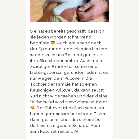
Sie hat es bereits geschafft, dass ich
sie jeden Morgen schnurrend
begrüsse
. Auch am Abend nach
der Spielrunde lege ich mich hin und
wieder zu ihr ins Bett und geniesse
ihre Streicheleinheiten. Auch mein
zwirbliger Bruder hat schon eine
Lieblingsperson gefunden, oder ist es
nur wegen dem Pullover?! Die
Tochter der Familie hat so einen
flauschigen Pullover, da kann selbst
Yuri nicht widerstehen und der kleine
Wirbelwind wird zum Schmuse-Kater
! Der Pullover ist einfach super, wir
haben gemeinsam bereits die Zitzen
darin gesucht, aber die scheint es
dort nicht zu geben! Schade! Aber
zum Kuscheln ist er 1 A!