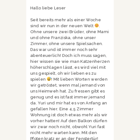
Hallo liebe Leser
Seit bereits mehr als einer Woche
sind wir nun in der neuen Welt
.
Ohne unsere zwei Brüder, ohne Mami
und ohne Franziska, ohne unser
Zimmer, ohne unsere Spielsachen.
Das war und ist immer noch sehr
abenteuerlich! Doch ich muss sagen,
hier wissen sie wie man Katzenherzen
höherschlagen lässt, es wird viel mit
uns gespielt, oh wir lieben es zu
spielen
! Mit lieben Worten werden
wir getröstet, wenn mal jemand von
uns Heimweh hat. Zu fressen gibt es
genug und es ist fast immer jemand
da. Yuri und mir hat es von Anfang an
gefallen hier. Eine 4,5 Zimmer
Wohnung ist doch etwas mehr als wir
vorher hatten! Auf den Balkon dürfen
wir zwar noch nicht, obwohl Yuri fast
nicht mehr warten kann. Mit den
Pfoten kratz er an der Fenstertür!