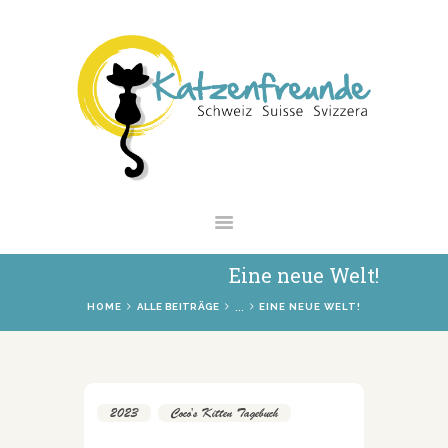
NEWS
VERMITTLUNG
INTERESSANTES
WIE HELFEN
VEREIN
SHOP
Eine neue Welt!
...
HOME
ALLE BEITRÄGE
EINE NEUE WELT!
2023
,
Coco's Kitten Tagebuch