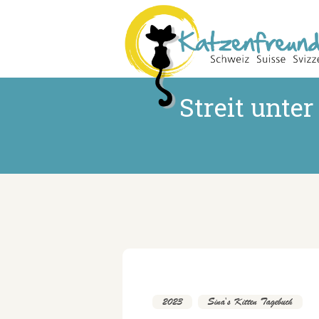
Streit unte
2023
,
Sina's Kitten Tagebuch