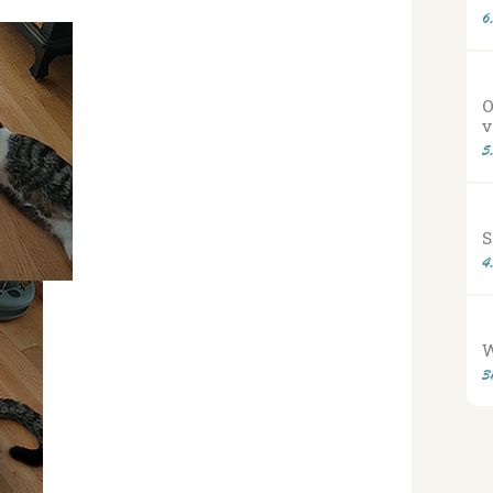
6
O
v
5
S
4
3