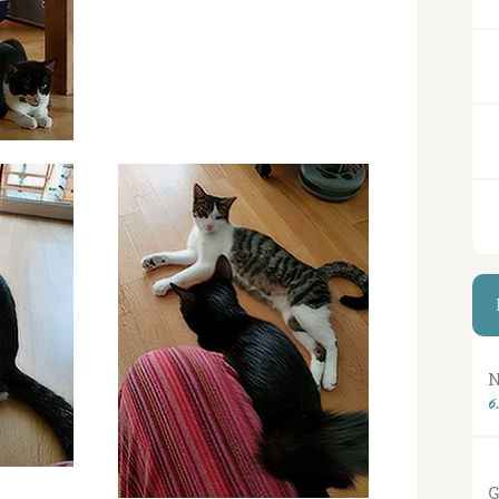
N
6
G