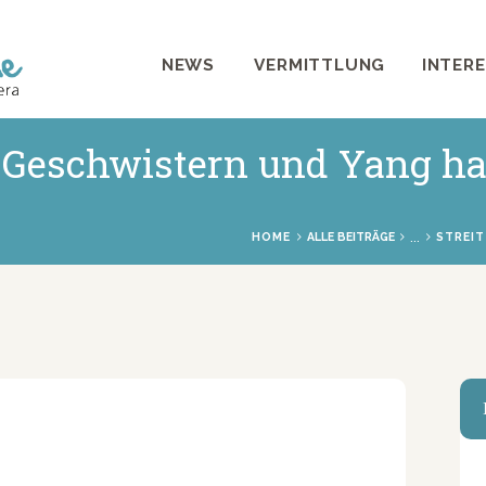
NEWS
NEWS
VERMITTLUNG
INTER
VERMITTLUNG
INTERESSANTES
r Geschwistern und Yang ha
WIE HELFEN
VEREIN
...
HOME
ALLE BEITRÄGE
STREIT
SHOP