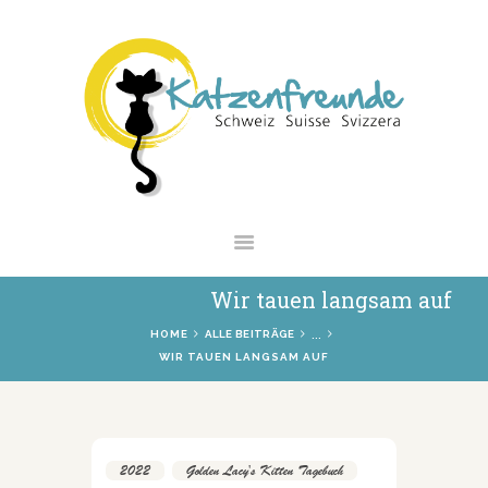
NEWS
VERMITTLUNG
INTERESSANTES
WIE HELFEN
VEREIN
SHOP
Wir tauen langsam auf
...
HOME
ALLE BEITRÄGE
WIR TAUEN LANGSAM AUF
2022
,
Golden Lacy's Kitten Tagebuch