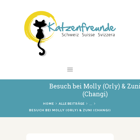
NEWS
VERMITTLUNG
INTERESSANTES
WIE HELFEN
VEREIN
SHOP
Besuch bei Molly (Orly) & Zun
(Changi)
...
HOME
ALLE BEITRÄGE
BESUCH BEI MOLLY (ORLY) & ZUNI (CHANGI)