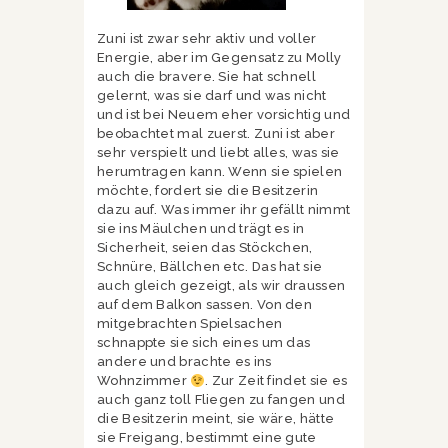
Zuni ist zwar sehr aktiv und voller
Energie, aber im Gegensatz zu Molly
auch die bravere. Sie hat schnell
gelernt, was sie darf und was nicht
und ist bei Neuem eher vorsichtig und
beobachtet mal zuerst. Zuni ist aber
sehr verspielt und liebt alles, was sie
herumtragen kann. Wenn sie spielen
möchte, fordert sie die Besitzerin
dazu auf. Was immer ihr gefällt nimmt
sie ins Mäulchen und trägt es in
Sicherheit, seien das Stöckchen,
Schnüre, Bällchen etc. Das hat sie
auch gleich gezeigt, als wir draussen
auf dem Balkon sassen. Von den
mitgebrachten Spielsachen
schnappte sie sich eines um das
andere und brachte es ins
Wohnzimmer
. Zur Zeit findet sie es
auch ganz toll Fliegen zu fangen und
die Besitzerin meint, sie wäre, hätte
sie Freigang, bestimmt eine gute