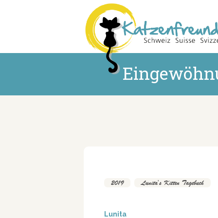
Eingewöhn
2019
,
Lunita's Kitten Tagebuch
Lunita