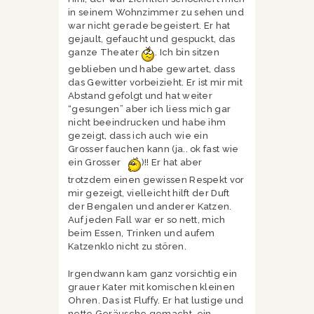
in seinem Wohnzimmer zu sehen und
war nicht gerade begeistert. Er hat
gejault, gefaucht und gespuckt, das
ganze Theater
. Ich bin sitzen
geblieben und habe gewartet, dass
das Gewitter vorbeizieht. Er ist mir mit
Abstand gefolgt und hat weiter
“gesungen” aber ich liess mich gar
nicht beeindrucken und habe ihm
gezeigt, dass ich auch wie ein
Grosser fauchen kann (ja.. ok fast wie
ein Grosser
)!! Er hat aber
trotzdem einen gewissen Respekt vor
mir gezeigt, vielleicht hilft der Duft
der Bengalen und anderer Katzen.
Auf jeden Fall war er so nett, mich
beim Essen, Trinken und aufem
Katzenklo nicht zu stören.
Irgendwann kam ganz vorsichtig ein
grauer Kater mit komischen kleinen
Ohren. Das ist Fluffy. Er hat lustige und
nette Geräusche gemacht, ein