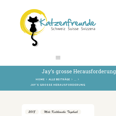
NEWS
VERMITTLUNG
INTERESSANTES
WIE HELFEN
VEREIN
SHOP
Jay’s grosse Herausforderung
...
HOME
ALLE BEITRÄGE
JAY’S GROSSE HERAUSFORDERUNG
2018
,
Mele Kalikimaka Tagebuch