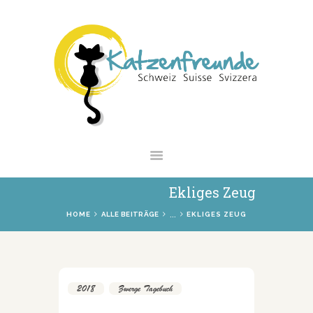
NEWS
VERMITTLUNG
INTERESSANTES
WIE HELFEN
VEREIN
SHOP
Ekliges Zeug
...
HOME
ALLE BEITRÄGE
EKLIGES ZEUG
2018
,
Zwerge Tagebuch