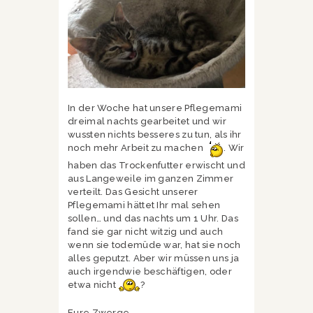
In der Woche hat unsere Pflegemami
dreimal nachts gearbeitet und wir
wussten nichts besseres zu tun, als ihr
noch mehr Arbeit zu machen
. Wir
haben das Trockenfutter erwischt und
aus Langeweile im ganzen Zimmer
verteilt. Das Gesicht unserer
Pflegemami hättet Ihr mal sehen
sollen… und das nachts um 1 Uhr. Das
fand sie gar nicht witzig und auch
wenn sie todemüde war, hat sie noch
alles geputzt. Aber wir müssen uns ja
auch irgendwie beschäftigen, oder
etwa nicht
?
Eure Zwerge