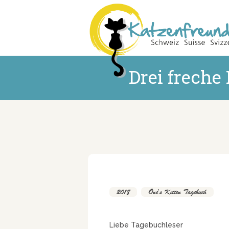
Drei freche
2018
,
One's Kitten Tagebuch
Liebe Tagebuchleser