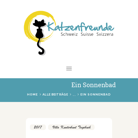
NEWS
VERMITTLUNG
INTERESSANTES
WIE HELFEN
VEREIN
SHOP
Ein Sonnenbad
...
HOME
ALLE BEITRÄGE
EIN SONNENBAD
2017
,
Villa Kunterbunt Tagebuch