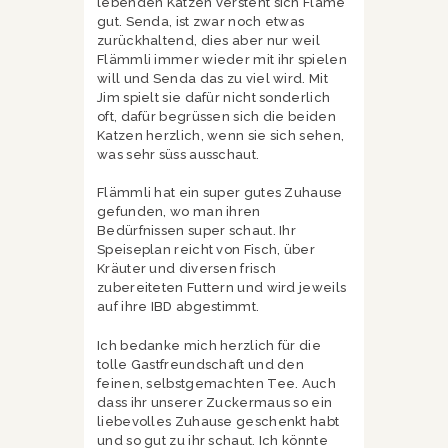
lebenden Katzen versteht sich Flame
gut. Senda, ist zwar noch etwas
zurückhaltend, dies aber nur weil
Flämmli immer wieder mit ihr spielen
will und Senda das zu viel wird. Mit
Jim spielt sie dafür nicht sonderlich
oft, dafür begrüssen sich die beiden
Katzen herzlich, wenn sie sich sehen,
was sehr süss ausschaut.
Flämmli hat ein super gutes Zuhause
gefunden, wo man ihren
Bedürfnissen super schaut. Ihr
Speiseplan reicht von Fisch, über
Kräuter und diversen frisch
zubereiteten Futtern und wird jeweils
auf ihre IBD abgestimmt.
Ich bedanke mich herzlich für die
tolle Gastfreundschaft und den
feinen, selbstgemachten Tee. Auch
dass ihr unserer Zuckermaus so ein
liebevolles Zuhause geschenkt habt
und so gut zu ihr schaut. Ich könnte