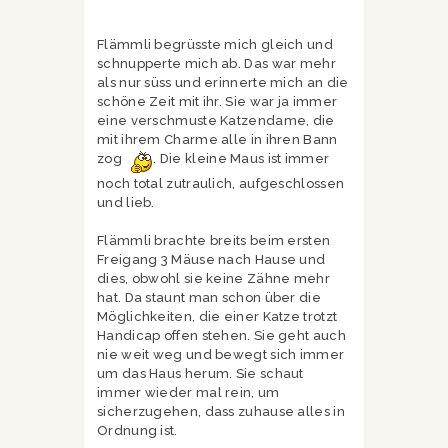
Flämmli begrüsste mich gleich und
schnupperte mich ab. Das war mehr
als nur süss und erinnerte mich an die
schöne Zeit mit ihr. Sie war ja immer
eine verschmuste Katzendame, die
mit ihrem Charme alle in ihren Bann
zog
. Die kleine Maus ist immer
noch total zutraulich, aufgeschlossen
und lieb.
Flämmli brachte breits beim ersten
Freigang 3 Mäuse nach Hause und
dies, obwohl sie keine Zähne mehr
hat. Da staunt man schon über die
Möglichkeiten, die einer Katze trotzt
Handicap offen stehen. Sie geht auch
nie weit weg und bewegt sich immer
um das Haus herum. Sie schaut
immer wieder mal rein, um
sicherzugehen, dass zuhause alles in
Ordnung ist.