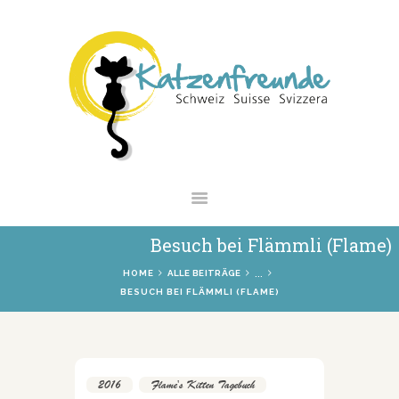
NEWS
VERMITTLUNG
INTERESSANTES
WIE HELFEN
VEREIN
SHOP
Besuch bei Flämmli (Flame)
...
HOME
ALLE BEITRÄGE
BESUCH BEI FLÄMMLI (FLAME)
2016
,
Flame's Kitten Tagebuch