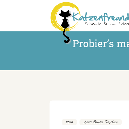
Probier’s m
2016
,
Laute Brüder Tagebuch