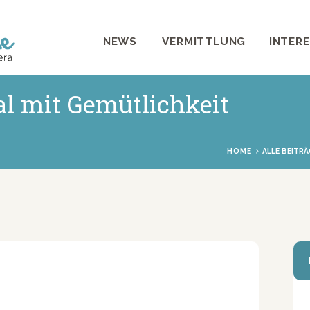
NEWS
NEWS
VERMITTLUNG
INTER
VERMITTLUNG
INTERESSANTES
al mit Gemütlichkeit
WIE HELFEN
VEREIN
HOME
ALLE BEITRÄ
SHOP