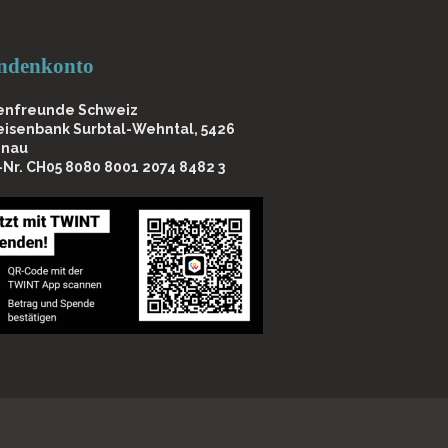
ndenkonto
enfreunde Schweiz
feisenbank Surbtal-Wehntal, 5426
nau
-Nr. CH05 8080 8001 2074 8482 3