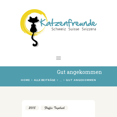
NEWS
VERMITTLUNG
INTERESSANTES
WIE HELFEN
VEREIN
SHOP
Gut angekommen
...
HOME
ALLE BEITRÄGE
GUT ANGEKOMMEN
2015
,
Fluffis Tagebuch