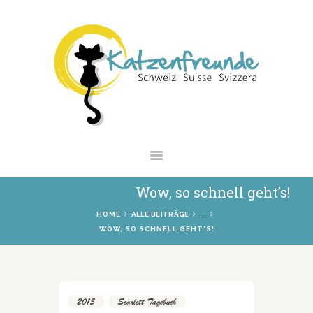
NEWS
VERMITTLUNG
INTERESSANTES
WIE HELFEN
VEREIN
SHOP
Wow, so schnell geht’s!
...
HOME
ALLE BEITRÄGE
WOW, SO SCHNELL GEHT’S!
2015
,
Scarlett Tagebuch