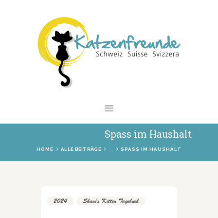
NEWS
VERMITTLUNG
INTERESSANTES
WIE HELFEN
VEREIN
SHOP
Spass im Haushalt
...
HOME
ALLE BEITRÄGE
SPASS IM HAUSHALT
2024
,
Shani's Kitten Tagebuch