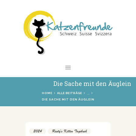
NEWS
VERMITTLUNG
INTERESSANTES
WIE HELFEN
VEREIN
SHOP
Die Sache mit den Äuglein
...
HOME
ALLE BEITRÄGE
DIE SACHE MIT DEN ÄUGLEIN
2024
,
Rusty's Kitten Tagebuch