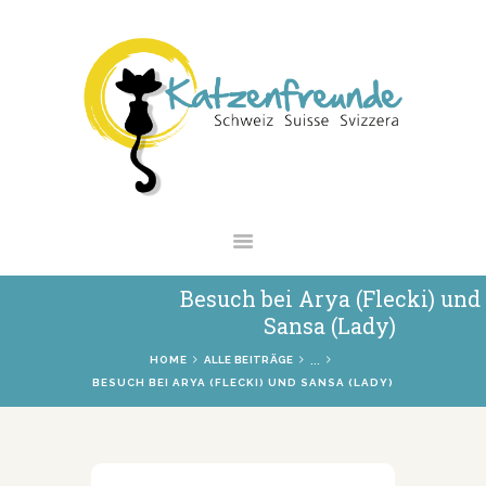
NEWS
VERMITTLUNG
INTERESSANTES
WIE HELFEN
VEREIN
SHOP
Besuch bei Arya (Flecki) und
Sansa (Lady)
...
HOME
ALLE BEITRÄGE
BESUCH BEI ARYA (FLECKI) UND SANSA (LADY)