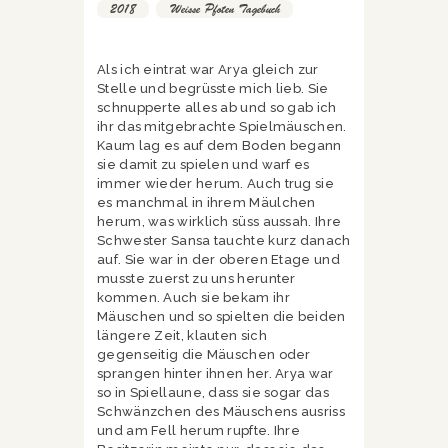
2018
,
Weisse Pfoten Tagebuch
Als ich eintrat war Arya gleich zur
Stelle und begrüsste mich lieb. Sie
schnupperte alles ab und so gab ich
ihr das mitgebrachte Spielmäuschen.
Kaum lag es auf dem Boden begann
sie damit zu spielen und warf es
immer wieder herum. Auch trug sie
es manchmal in ihrem Mäulchen
herum, was wirklich süss aussah. Ihre
Schwester Sansa tauchte kurz danach
auf. Sie war in der oberen Etage und
musste zuerst zu uns herunter
kommen. Auch sie bekam ihr
Mäuschen und so spielten die beiden
längere Zeit, klauten sich
gegenseitig die Mäuschen oder
sprangen hinter ihnen her. Arya war
so in Spiellaune, dass sie sogar das
Schwänzchen des Mäuschens ausriss
und am Fell herum rupfte. Ihre