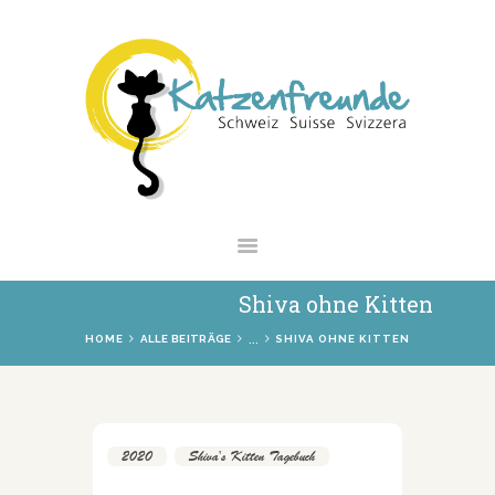
NEWS
VERMITTLUNG
INTERESSANTES
WIE HELFEN
VEREIN
SHOP
Shiva ohne Kitten
...
HOME
ALLE BEITRÄGE
SHIVA OHNE KITTEN
2020
,
Shiva's Kitten Tagebuch