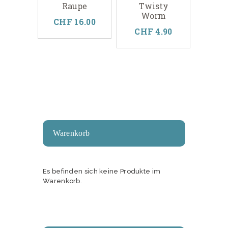
Raupe
Twisty
Worm
CHF
16
00
CHF
4
90
Dieses
Produkt
weist
mehrere
Varianten
auf.
Die
Optionen
können
Warenkorb
auf
der
Produktseite
gewählt
Es befinden sich keine Produkte im
werden
Warenkorb.