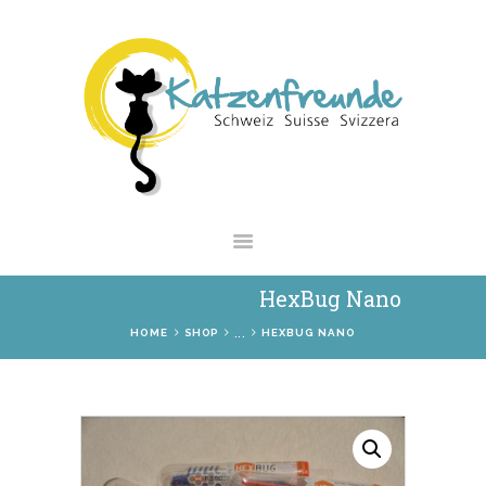
NEWS
VERMITTLUNG
INTERESSANTES
WIE HELFEN
VEREIN
SHOP
HexBug Nano
...
HOME
SHOP
HEXBUG NANO